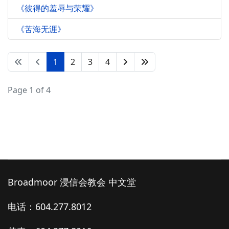
《彼得的羞辱与荣耀》
《苦海无涯》
1
2
3
4
Page 1 of 4
Broadmoor 浸信会教会 中文堂
电话：604.277.8012